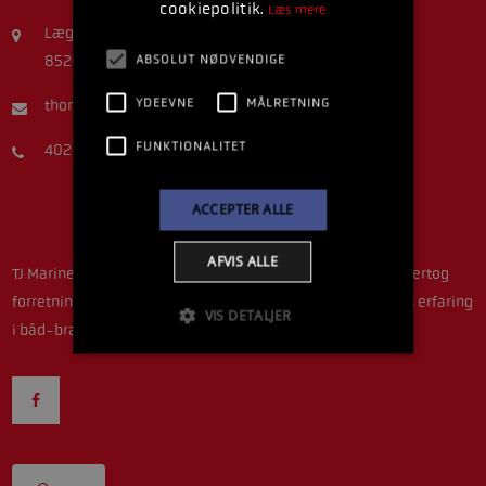
cookiepolitik.
Læs mere
Lægårdsvej 5A
ABSOLUT NØDVENDIGE
8520 Lystrup
YDEEVNE
MÅLRETNING
thomastjmarine@gmail.com
FUNKTIONALITET
40216407
ACCEPTER ALLE
AFVIS ALLE
TJ Marine ejes og drives idag af Thomas Dethlefsen, som overtog
forretningen efter Torben Jensen i 2016. Thomas har 19 års erfaring
VIS DETALJER
i båd-branchen som mekaniker.