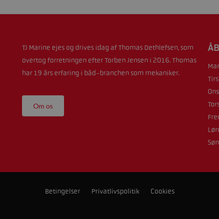
ÅB
TJ Marine ejes og drives idag af Thomas Dethlefsen, som
overtog forretningen efter Torben Jensen i 2016. Thomas
Man
har 19 års erfaring i båd-branchen som mekaniker.
Tir
Ons
Tor
Om os
Fre
Lør
Søn
Betingelser
Privatlivspolitik
Cookies