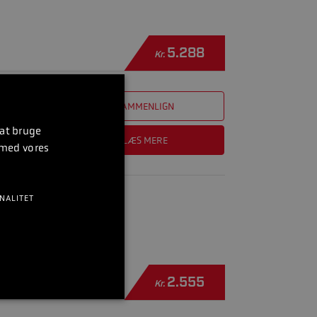
5.288
Kr.
SAMMENLIGN
 at bruge
LÆS MERE
 med vores
NALITET
2.555
Kr.