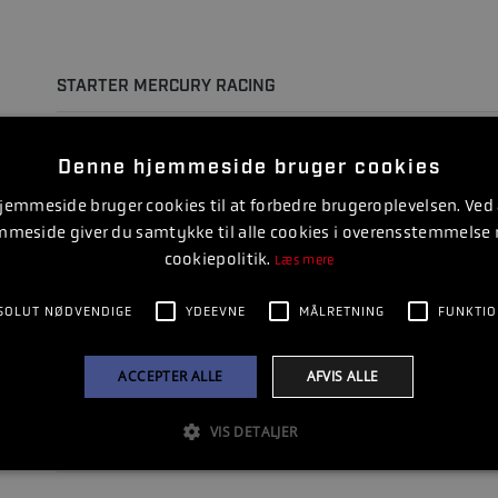
STARTER MERCURY RACING
Denne hjemmeside bruger cookies
emmeside bruger cookies til at forbedre brugeroplevelsen. Ved
mmeside giver du samtykke til alle cookies i overensstemmelse
cookiepolitik.
Læs mere
SOLUT NØDVENDIGE
YDEEVNE
MÅLRETNING
FUNKTIO
ACCEPTER ALLE
AFVIS ALLE
VIS DETALJER
STARTER MERCRUISER R4, V6 & V8