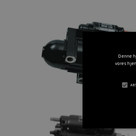
Denne hj
vores hje
AB