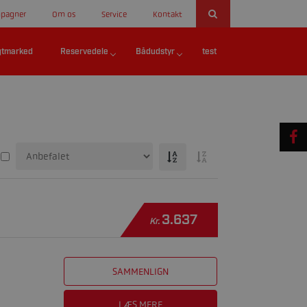
pagner
Om os
Service
Kontakt
gtmarked
Reservedele
Bådudstyr
test
3.637
Kr.
SAMMENLIGN
LÆS MERE