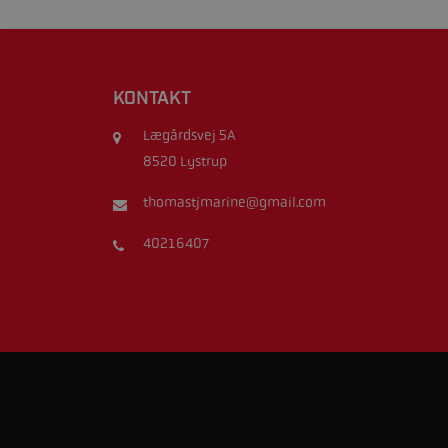
KONTAKT
Lægårdsvej 5A
8520 Lystrup
thomastjmarine@gmail.com
40216407