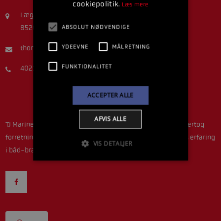
cookiepolitik.
Læs mere
Lægårdsvej 5A
ABSOLUT NØDVENDIGE
8520 Lystrup
YDEEVNE
MÅLRETNING
thomastjmarine@gmail.com
FUNKTIONALITET
40216407
ACCEPTER ALLE
AFVIS ALLE
TJ Marine ejes og drives idag af Thomas Dethlefsen, som overtog
forretningen efter Torben Jensen i 2016. Thomas har 19 års erfaring
VIS DETALJER
i båd-branchen som mekaniker.