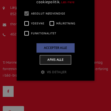
cookiepolitik.
Læs mere
Lægårdsvej 5A
ABSOLUT NØDVENDIGE
8520 Lystrup
YDEEVNE
MÅLRETNING
thomastjmarine@gmail.com
FUNKTIONALITET
40216407
ACCEPTER ALLE
AFVIS ALLE
TJ Marine ejes og drives idag af Thomas Dethlefsen, som overtog
forretningen efter Torben Jensen i 2016. Thomas har 19 års erfaring
VIS DETALJER
i båd-branchen som mekaniker.