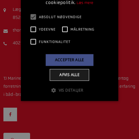
cookiepolitik.
Læs mere
Lægårdsvej 5A
ABSOLUT NØDVENDIGE
8520 Lystrup
YDEEVNE
MÅLRETNING
thomastjmarine@gmail.com
FUNKTIONALITET
40216407
ACCEPTER ALLE
AFVIS ALLE
TJ Marine ejes og drives idag af Thomas Dethlefsen, som overtog
forretningen efter Torben Jensen i 2016. Thomas har 19 års erfaring
VIS DETALJER
i båd-branchen som mekaniker.