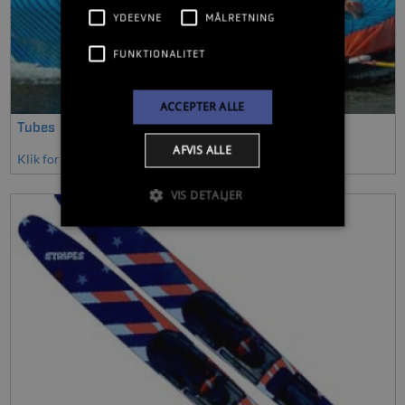
YDEEVNE
MÅLRETNING
FUNKTIONALITET
ACCEPTER ALLE
Tubes
AFVIS ALLE
Klik for at se mere
VIS DETALJER