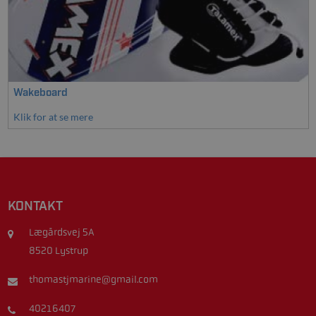
Wakeboard
Klik for at se mere
KONTAKT
Lægårdsvej 5A
8520 Lystrup
thomastjmarine@gmail.com
40216407