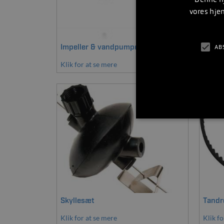
vores hje
Impeller & vandpumpekit
Luftfi
AB
Klik for at se mere
Klik fo
Skyllesæt
Tandr
Klik for at se mere
Klik fo