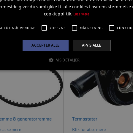
mmeside giver du samtykke til alle cookies i overensstemmelse
cookiepolitik.
Læs mere
ltre
Oliefiltre
SOLUT NØDVENDIGE
YDEEVNE
MÅLRETNING
FUNKTIO
r at se mere
Klik for at se mere
ACCEPTER ALLE
AFVIS ALLE
VIS DETALJER
emme & generatorremme
Termostater
r at se mere
Klik for at se mere