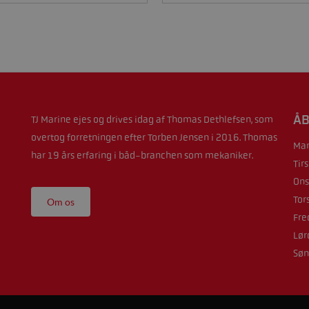
ÅB
TJ Marine ejes og drives idag af Thomas Dethlefsen, som
overtog forretningen efter Torben Jensen i 2016. Thomas
Man
har 19 års erfaring i båd-branchen som mekaniker.
Tir
Ons
Tor
Om os
Fre
Lør
Søn