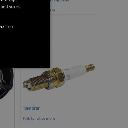
Pakningssæt & tilbehør
 med vores
Klik for at se mere
NALITET
Tændrør
Klik for at se mere