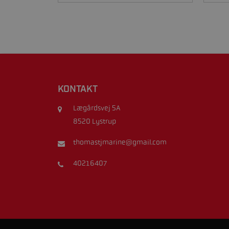
KONTAKT
Lægårdsvej 5A
8520 Lystrup
thomastjmarine@gmail.com
40216407