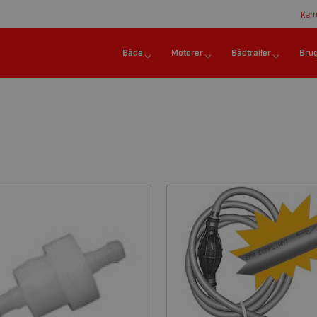
Kam
Både
Motorer
Bådtrailer
Bru