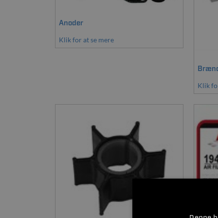
Anoder
Klik for at se mere
Brænd
Klik fo
Denne hj