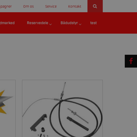
pagner
Om os
Service
Kontakt
gtmarked
Reservedele
Bådudstyr
test