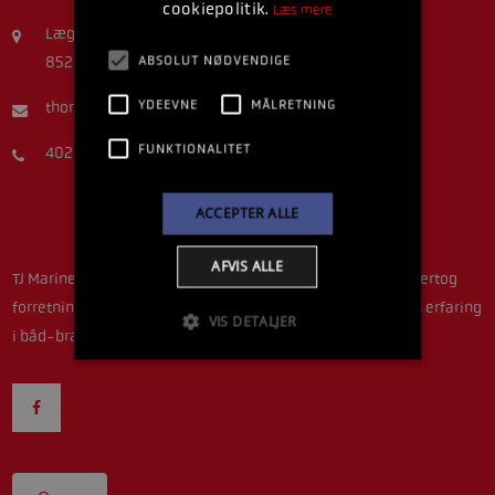
cookiepolitik.
Læs mere
Lægårdsvej 5A
ABSOLUT NØDVENDIGE
8520 Lystrup
YDEEVNE
MÅLRETNING
thomastjmarine@gmail.com
FUNKTIONALITET
40216407
ACCEPTER ALLE
AFVIS ALLE
TJ Marine ejes og drives idag af Thomas Dethlefsen, som overtog
forretningen efter Torben Jensen i 2016. Thomas har 19 års erfaring
VIS DETALJER
i båd-branchen som mekaniker.