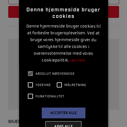
Denne hjemmeside bruger
LÆS MERE
cookies
Denne hjemmeside bruger cookies til
at forbedre brugeroplevelsen. Ved at
bruge vores hjemmeside giver du
samtykke til alle cookies i
overensstemmelse med vores
cookiepolitik.
Læs mere
ABSOLUT NØDVENDIGE
YDEEVNE
MÅLRETNING
FUNKTIONALITET
ACCEPTER ALLE
BRÆNDSTOFPUMPE V6
AFVIS ALLE