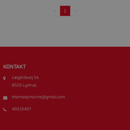
1
KONTAKT
Lægårdsvej 5A
8520 Lystrup
thomastjmarine@gmail.com
40216407