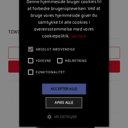
Denne hjemmeside bruger cookies til
at forbedre brugeroplevelsen. Ved at
bruge vores hjemmeside giver du
samtykke til alle cookies i
overensstemmelse med vores
TCW3 PREMIUM + 1L
cookiepolitik.
Læs mere
ABSOLUT NØDVENDIGE
SAMMENLIGN
YDEEVNE
MÅLRETNING
LÆS MERE
FUNKTIONALITET
ACCEPTER ALLE
AFVIS ALLE
VIS DETALJER