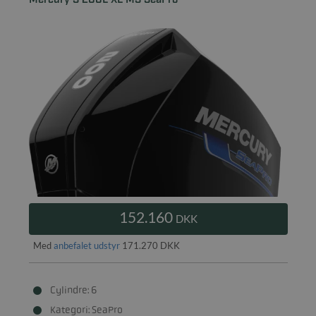
Mercury S 200L XL MS SeaPro
152.160
DKK
Med
anbefalet udstyr
171.270 DKK
Cylindre: 6
Kategori: SeaPro