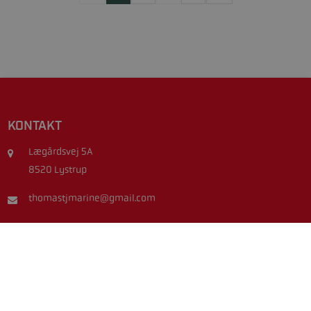
KONTAKT
Lægårdsvej 5A
8520 Lystrup
thomastjmarine@gmail.com
40216407
TJ Marine ejes og drives idag af Thomas Dethlefsen, som overtog