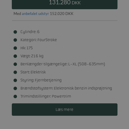
131.280
DKK
Med
anbefalet udstyr
152.020 DKK
Cylindre: 6
Kategori: FourStroke
Hk: 175
Vægt: 216 kg
Benlængder tilgængelige: L-XL (508-635mm)
Start: Elektrisk
Styring: Fjernbetjening
Brændstofsystem: Elektronisk benzin indsprøjtning
Trimindstillinger: Powertrim
Læs mere