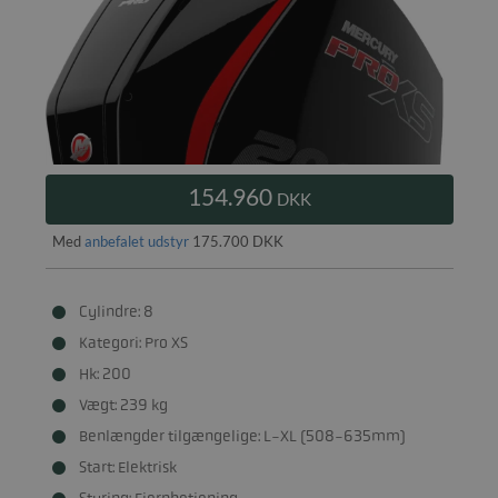
154.960
DKK
Med
anbefalet udstyr
175.700 DKK
Cylindre: 8
Kategori: Pro XS
Hk: 200
Vægt: 239 kg
Benlængder tilgængelige: L-XL (508-635mm)
Start: Elektrisk