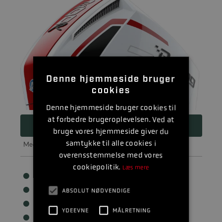
Denne hjemmeside bruger
cookies
Denne hjemmeside bruger cookies til
at forbedre brugeroplevelsen. Ved at
168.450
DKK
bruge vores hjemmeside giver du
samtykke til alle cookies i
Med
anbefalet udstyr
189.200 DKK
overensstemmelse med vores
cookiepolitik.
Læs mere
Cylindre: 6
Kategori: Racing
ABSOLUT NØDVENDIGE
Hk: 200
YDEEVNE
MÅLRETNING
Vægt: 216 kg